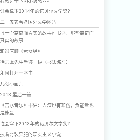
我的新书《刻小说的人》
谁会拿下2014年的诺贝尔文学奖?
二十五家著名国外文学网站
《十个离奇而真实的故事》书评：那些离奇而
真实的故事
和冯唐聊《素女经》
徐志摩先生手迹一幅（书法练习）
如何打开一本书
几张小画儿
2013 最后一篇
《苦水音乐》书评：人渣也有悲伤，负能量也
是能量
谁会拿下2013年的诺贝尔文学奖?
披着奇装异服的现实主义小说