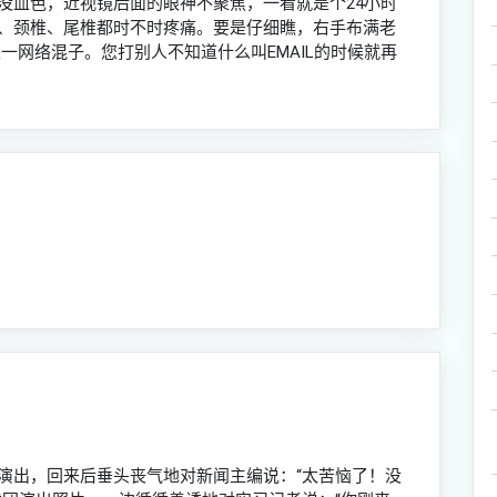
没血色，近视镜后面的眼神不聚焦，一看就是个24小时
、颈椎、尾椎都时不时疼痛。要是仔细瞧，右手布满老
一网络混子。您打别人不知道什么叫EMAIL的时候就再
演出，回来后垂头丧气地对新闻主编说：“太苦恼了！没