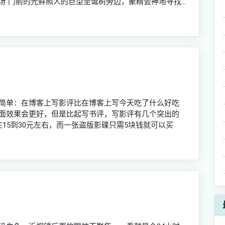
“时代广场”门前的光鲜照人的巨型圣诞树旁边，聚精会神地寻找...
简单：在博客上写影评比在博客上写今天吃了什么好吃
面效果会更好，但是比起写书评，写影评有几个突出的
15到30元左右，而一张盗版影碟只需5块钱就可以买