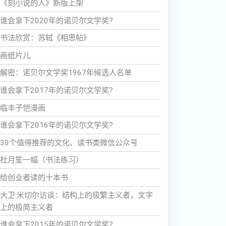
《刻小说的人》新版上架
谁会拿下2020年的诺贝尔文学奖?
书法欣赏：苏轼《相思帖》
画纸片儿
解密：诺贝尔文学奖1967年候选人名单
谁会拿下2017年的诺贝尔文学奖?
临丰子恺漫画
谁会拿下2016年的诺贝尔文学奖?
30个值得推荐的文化、读书类微信公众号
杜月笙一幅（书法练习）
给创业者读的十本书
大卫·米切尔访谈：结构上的极繁主义者，文字
上的极简主义者
谁会拿下2015年的诺贝尔文学奖?