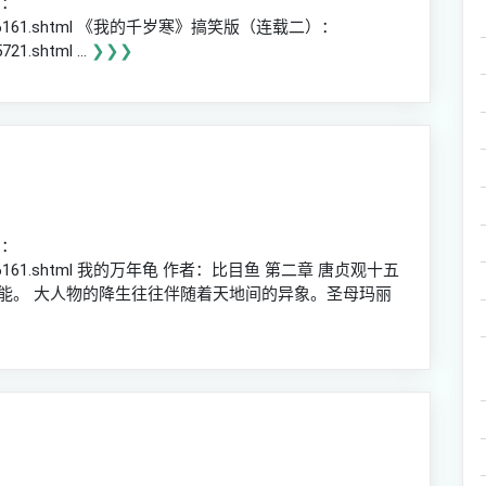
）：
ves/10986161.shtml 《我的千岁寒》搞笑版（连载二）：
21.shtml ...
❯❯❯
）：
ves/10986161.shtml 我的万年龟 作者：比目鱼 第二章 唐贞观十五
能。 大人物的降生往往伴随着天地间的异象。圣母玛丽