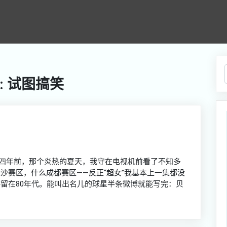
: 试图搞笑
起四年前，那个炎热的夏天，我守在电视机前看了不知多
么长沙赛区，什么成都赛区——反正“超女”我基本上一集都没
识停留在80年代。能叫出名儿的球星半条微博就能写完：贝