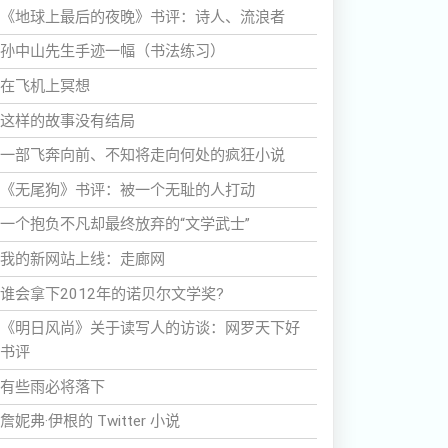
《地球上最后的夜晚》书评：诗人、流浪者
孙中山先生手迹一幅（书法练习）
在飞机上冥想
这样的故事没有结局
一部飞奔向前、不知将走向何处的疯狂小说
《无尾狗》书评：被一个无耻的人打动
一个抱负不凡却最终放弃的“文学武士”
我的新网站上线：走廊网
谁会拿下2012年的诺贝尔文学奖?
《明日风尚》关于读写人的访谈：网罗天下好
书评
有些雨必将落下
詹妮弗·伊根的 Twitter 小说