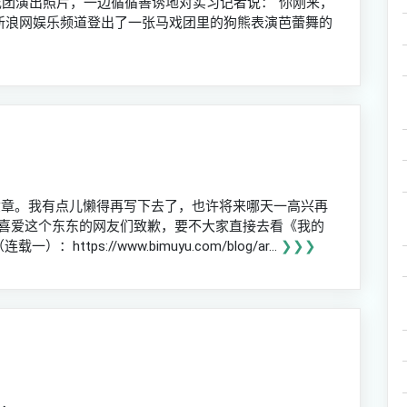
戏团演出照片，一边循循善诱地对实习记者说：“你刚来，
，新浪网娱乐频道登出了一张马戏团里的狗熊表演芭蕾舞的
六章。我有点儿懒得再写下去了，也许将来哪天一高兴再
喜爱这个东东的网友们致歉，要不大家直接去看《我的
tps://www.bimuyu.com/blog/ar...
❯❯❯