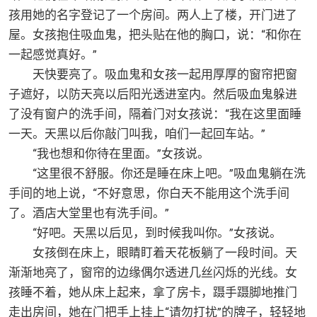
孩用她的名字登记了一个房间。两人上了楼，开门进了
屋。女孩抱住吸血鬼，把头贴在他的胸口，说：“和你在
一起感觉真好。”
天快要亮了。吸血鬼和女孩一起用厚厚的窗帘把窗
子遮好，以防天亮以后阳光透进室内。然后吸血鬼躲进
了没有窗户的洗手间，隔着门对女孩说：“我在这里面睡
一天。天黑以后你敲门叫我，咱们一起回车站。”
“我也想和你待在里面。”女孩说。
“这里很不舒服。你还是睡在床上吧。”吸血鬼躺在洗
手间的地上说，“不好意思，你白天不能用这个洗手间
了。酒店大堂里也有洗手间。”
“好吧。天黑以后见，到时候我叫你。”女孩说。
女孩倒在床上，眼睛盯着天花板躺了一段时间。天
渐渐地亮了，窗帘的边缘偶尔透进几丝闪烁的光线。女
孩睡不着，她从床上起来，拿了房卡，蹑手蹑脚地推门
走出房间，她在门把手上挂上“请勿打扰”的牌子，轻轻地