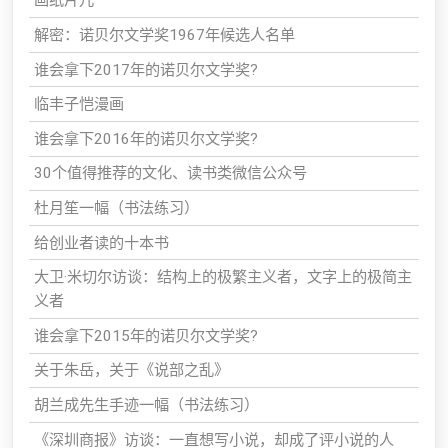
画纸片儿
解密：诺贝尔文学奖1967年候选人名单
谁会拿下2017年的诺贝尔文学奖?
临丰子恺漫画
谁会拿下2016年的诺贝尔文学奖?
30个值得推荐的文化、读书类微信公众号
杜月笙一幅（书法练习）
给创业者读的十本书
大卫·米切尔访谈：结构上的极繁主义者，文字上的极简主
义者
谁会拿下2015年的诺贝尔文学奖?
关于朱岳，关于《说部之乱》
胡兰成先生手迹一幅（书法练习）
《深圳商报》访谈：一直想写小说，却成了评小说的人