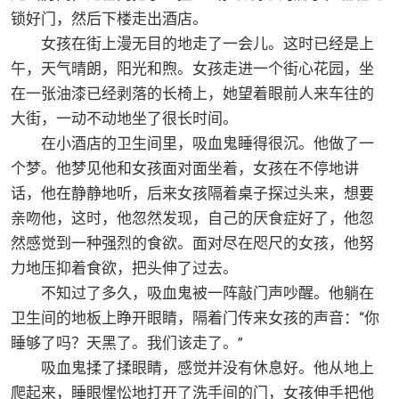
锁好门，然后下楼走出酒店。
女孩在街上漫无目的地走了一会儿。这时已经是上
午，天气晴朗，阳光和煦。女孩走进一个街心花园，坐
在一张油漆已经剥落的长椅上，她望着眼前人来车往的
大街，一动不动地坐了很长时间。
在小酒店的卫生间里，吸血鬼睡得很沉。他做了一
个梦。他梦见他和女孩面对面坐着，女孩在不停地讲
话，他在静静地听，后来女孩隔着桌子探过头来，想要
亲吻他，这时，他忽然发现，自己的厌食症好了，他忽
然感觉到一种强烈的食欲。面对尽在咫尺的女孩，他努
力地压抑着食欲，把头伸了过去。
不知过了多久，吸血鬼被一阵敲门声吵醒。他躺在
卫生间的地板上睁开眼睛，隔着门传来女孩的声音：“你
睡够了吗？天黑了。我们该走了。”
吸血鬼揉了揉眼睛，感觉并没有休息好。他从地上
爬起来，睡眼惺忪地打开了洗手间的门，女孩伸手把他