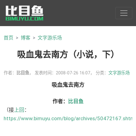
首页
博客
文字游乐场
吸血鬼去南方（小说，下）
作者：
比目鱼
， 发表时间：2008-07-26 16:07， 分类：
文字游乐场
吸血鬼去南方
作者：
比目鱼
（接
上回
：
https://www.bimuyu.com/blog/archives/50472167.shtml