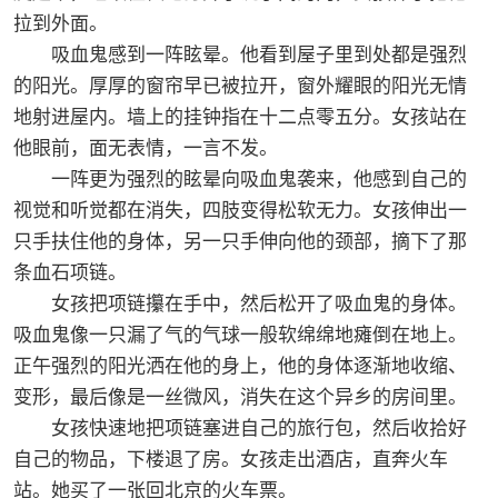
拉到外面。
吸血鬼感到一阵眩晕。他看到屋子里到处都是强烈
的阳光。厚厚的窗帘早已被拉开，窗外耀眼的阳光无情
地射进屋内。墙上的挂钟指在十二点零五分。女孩站在
他眼前，面无表情，一言不发。
一阵更为强烈的眩晕向吸血鬼袭来，他感到自己的
视觉和听觉都在消失，四肢变得松软无力。女孩伸出一
只手扶住他的身体，另一只手伸向他的颈部，摘下了那
条血石项链。
女孩把项链攥在手中，然后松开了吸血鬼的身体。
吸血鬼像一只漏了气的气球一般软绵绵地瘫倒在地上。
正午强烈的阳光洒在他的身上，他的身体逐渐地收缩、
变形，最后像是一丝微风，消失在这个异乡的房间里。
女孩快速地把项链塞进自己的旅行包，然后收拾好
自己的物品，下楼退了房。女孩走出酒店，直奔火车
站。她买了一张回北京的火车票。