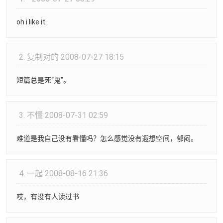
oh i like it.
2.
复制对的
2008-07-27 18:15
短篇总是死“鬼”。
3.
不懂
2008-07-31 02:59
难道是我自己没有看懂吗？怎么感觉没有遐想空间，郁闷。
4.
一起
2008-08-16 21:36
哎，有没有人读过书