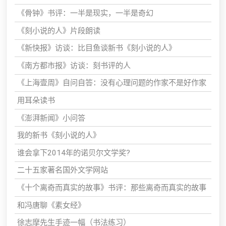
《骨钟》书评：一半是现实，一半是奇幻
《刻小说的人》片段朗读
《新快报》访谈：比目鱼谈新书《刻小说的人》
《南方都市报》访谈：刻书评的人
《上海壹周》自问自答：没有心理问题的作家不是好作家
用耳朵读书
《澎湃新闻》小问答
我的新书《刻小说的人》
谁会拿下2014年的诺贝尔文学奖?
二十五家著名国外文学网站
《十个离奇而真实的故事》书评：那些离奇而真实的故事
和冯唐聊《素女经》
徐志摩先生手迹一幅（书法练习）