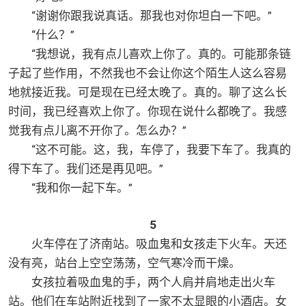
“谢谢你跟我说真话。那我也对你坦白一下吧。”
“什么？”
“我想说，我有点儿喜欢上你了。真的。可能那条链
子起了些作用，不然我也不会让你这个陌生人这么容易
地就接近我。可是现在已经太晚了。真的。聊了这么长
时间，我已经喜欢上你了。你现在说什么都晚了。我感
觉我有点儿离不开你了。怎么办？”
“这不可能。这，我，车停了，我要下车了。我真的
得下车了。我们还是再见吧。”
“我和你一起下车。”
5
火车停在了济南站。吸血鬼和女孩走下火车。天还
没有亮，站台上空空荡荡，空气寒冷而干燥。
女孩拉着吸血鬼的手，两个人肩并肩地走出火车
站。他们在车站附近找到了一家不太显眼的小酒店。女