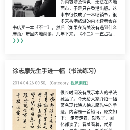
为内容涉及情色，无法在内地
面市，于是只在香港出版。这
本书很快成了一本畅销书，很
多来香港旅游的内地读者会在
书店买一本《不二》，然后（如果在海关没有遇到什么
麻烦）带回内地阅读。几年下来，《不二》一直占据...
❯❯❯
徐志摩先生手迹一幅（书法练习）
2014-04-26 00:50, (Category:
视觉训练
)
很长时间没有展示本人的书法
藏品了。今天给大家介绍一幅
著名现代诗人徐志摩先生的手
迹，内容是一首短诗，原文如
下： 走着走着，就散了，回
忆都淡了；看着看着，就累