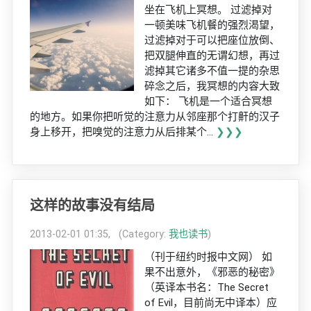
坐在飞机上冥想。 过滤掉对
一顿美味飞机餐的强烈渴望，
过滤掉对于可以把座位放倒、
把双腿伸直的无谓幻想，再过
滤掉其它诸多不值一提的杂思
碎念之后，我冥想的内容大致
如下： 飞机是一个适合冥想
的地方。如果你把听觉的注意力从邻座那个打鼾的汉子
身上移开，把嗅觉的注意力从后排某个...
❯❯❯
这样的故事没有结局
2013-02-01 01:35, (Category:
我也读书
)
（刊于纽约时报中文网） 如
果不出意外，《邪恶的秘密》
（英译本书名：The Secret
of Evil，目前尚无中译本）应