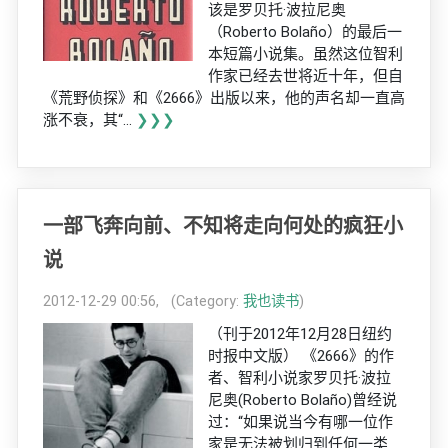
该是罗贝托·波拉尼奥
（Roberto Bolaño）的最后一
本短篇小说集。虽然这位智利
作家已经去世将近十年，但自
《荒野侦探》和《2666》出版以来，他的声名却一直高
涨不衰，其“...
❯❯❯
一部飞奔向前、不知将走向何处的疯狂小
说
2012-12-29 00:56, (Category:
我也读书
)
（刊于2012年12月28日纽约
时报中文版） 《2666》的作
者、智利小说家罗贝托·波拉
尼奥(Roberto Bolaño)曾经说
过：“如果说当今有哪一位作
家是无法被划归到任何一类