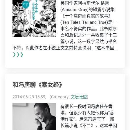
英国作家阿拉斯代尔·格雷
(Alasdair Gray)的短篇小说集
《十个离奇而真实的故事》
(Ten Tales Tall and True)是一
本名不符实的作品。此书除序
言和后记之外一共收集了十三
篇小说，这一数字显然与书名
不符，对此作者在小说正文之前特意说明：“这本书里...
❯❯❯
和冯唐聊《素女经》
2014-06-28 15:59, (Category:
文坛张望
)
有很长一段时间冯唐住在香
港，但很少有人把他称为“香
港作家”。后来冯唐写了一部
长篇小说《不二》，这本书因