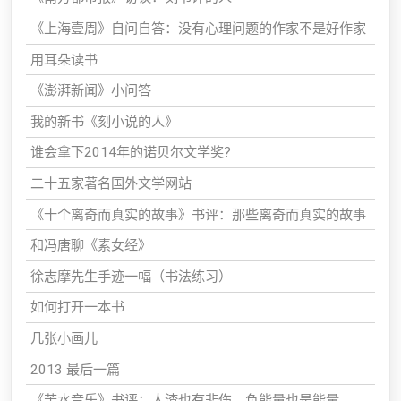
《上海壹周》自问自答：没有心理问题的作家不是好作家
用耳朵读书
《澎湃新闻》小问答
我的新书《刻小说的人》
谁会拿下2014年的诺贝尔文学奖?
二十五家著名国外文学网站
《十个离奇而真实的故事》书评：那些离奇而真实的故事
和冯唐聊《素女经》
徐志摩先生手迹一幅（书法练习）
如何打开一本书
几张小画儿
2013 最后一篇
《苦水音乐》书评：人渣也有悲伤，负能量也是能量