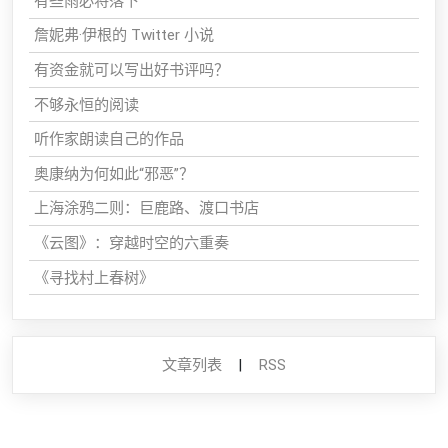
有些雨必将落下
詹妮弗·伊根的 Twitter 小说
有资金就可以写出好书评吗？
不够永恒的阅读
听作家朗读自己的作品
奥康纳为何如此“邪恶”？
上海涂鸦二则：巨鹿路、渡口书店
《云图》：穿越时空的六重奏
《寻找村上春树》
文章列表
|
RSS