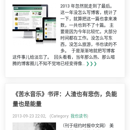
2013 年忽然就走到了最后。
这一年没怎么写博客，统计了
一下，就算把这一篇也拿来凑
数，一共也到不了十篇。 主
要是因为今年比较忙。大部分
时间都在工作。没怎么写东
西，没怎么旅游，书也读的不
多。 于是渐渐地就把写博客
这件事儿给淡忘了。 回头看看，当年那么热、那么喧
腾的博客圈儿不知不觉地已经变得像...
❯❯❯
《苦水音乐》书评：人渣也有悲伤，负能
量也是能量
2013-09-23 22:02, (Category:
我也读书
)
（刊于纽约时报中文网） 美