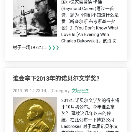
国小说家雷蒙德·卡佛
(Raymond Carver)写过一首
诗，题为《你们不知道什么是
爱（听查尔斯·布考斯基一夕
谈）》(You Don't Know What
Love Is [An Evening With
Charles Bukowski])，该诗取
材于一场1972年...
❯❯❯
谁会拿下2013年的诺贝尔文学奖?
2013-09-14 23:14, (Category:
文坛张望
)
2013年诺贝尔文学奖的得主将
于10月初公布。今年谁会拿
奖？ 延续这几年以来的传
统，在此公布一下博彩公司
Ladbrokes 对于本届诺贝尔文