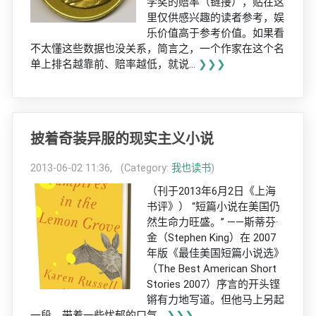
学奖的赔率（链接），贴在这
里仅供感兴趣的读者参考，娱
乐价值高于参考价值。如果看
不太懂这些数据也没关系，简言之，一个作家在这个名
单上排名越靠前、赔率越低，就说...
❯❯❯
披着奇装异服的现实主义小说
2013-06-02 11:36, (Category:
我也读书
)
（刊于2013年6月2日《上海
书评》） “短篇小说在美国仍
然生命力旺盛。” ——斯蒂芬·
金（Stephen King）在 2007
年版《最佳美国短篇小说选》
（The Best American Short
Stories 2007）序言的开头铿
锵有力地写道。但他马上另起
一段，带着一些忧郁的口气...
❯❯❯