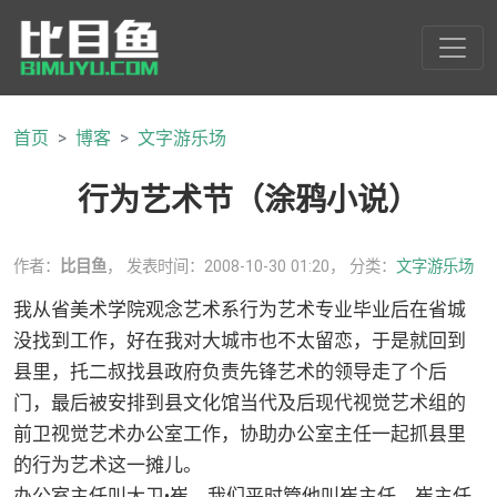
首页
博客
文字游乐场
行为艺术节（涂鸦小说）
作者：
比目鱼
， 发表时间：2008-10-30 01:20， 分类：
文字游乐场
我从省美术学院观念艺术系行为艺术专业毕业后在省城
没找到工作，好在我对大城市也不太留恋，于是就回到
县里，托二叔找县政府负责先锋艺术的领导走了个后
门，最后被安排到县文化馆当代及后现代视觉艺术组的
前卫视觉艺术办公室工作，协助办公室主任一起抓县里
的行为艺术这一摊儿。
办公室主任叫大卫•崔，我们平时管他叫崔主任。崔主任