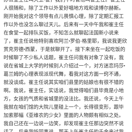
人很随和，除了工作以外爱好唱地方戏和读博尔赫斯。
刚开始我对这个领导有点儿畏惧心理，除了定期汇报工
作以外也没怎么聊过天儿。后来有一天中午我和崔主任
在食堂一起排队买饭，不知怎么就聊起法国新小说来
了，崔主任说他特别喜欢阿兰•罗伯-格里耶，我说我更欣
赏克劳德•西蒙，于是就聊开了。接下来坐在一起吃饭的
时候聊了不少私人话题，崔主任问我有对象了没有，我
说在省城上大学的时候别人介绍过一个，对方迷恋玛莎•
葛兰姆的心理表现派现代舞，看我对这方面一窍不通，
就没谈成。崔主任说其实咱们县里的姑娘也有很不错的
啊。我说，崔主任，实话说，我觉得咱们县毕竟是小地
方，女孩的气质和省城里的没法比。我还说，今天上午
我就在咱们馆的大院儿里碰上一个，长得很变形，跟毕
加索那幅《亚维农的少女》里面的人物颇有相似之处。
我自己还在一边说一边笑，却发现崔主任那边突然不说
话了。后来我听同事说，那天上午崔主任的千金来过我