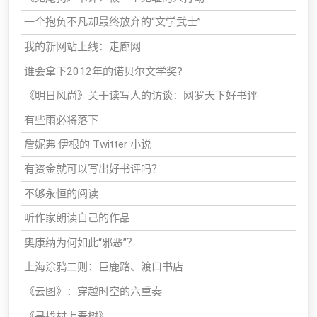
一个抱负不凡却最终放弃的“文学武士”
我的新网站上线：走廊网
谁会拿下2012年的诺贝尔文学奖?
《明日风尚》关于读写人的访谈：网罗天下好书评
有些雨必将落下
詹妮弗·伊根的 Twitter 小说
有资金就可以写出好书评吗？
不够永恒的阅读
听作家朗读自己的作品
奥康纳为何如此“邪恶”？
上海涂鸦二则：巨鹿路、渡口书店
《云图》：穿越时空的六重奏
《寻找村上春树》