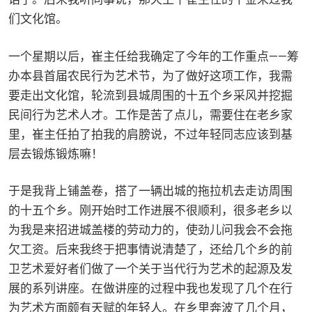
们文化馆。
一个星期以后，崔主任给我确定了今年的工作重点——筹
办本县首届农民行为艺术节，为了做好这项工作，我需
要走出文化馆，轮流到县城周围的十五个乡采风并挖掘
民间行为艺术人才。工作是苦了点儿，需要住在老乡家
里，崔主任拍了拍我的肩膀说，不过年轻同志应该到基
层去锻炼锻炼嘛！
于是我背上铺盖卷，搭了一辆出城的拖拉机去走访周围
的十五个乡。刚开始时工作进展不很顺利，很多老乡以
为我是来招进城盖楼的劳动力的，使劲儿问我会不会拖
欠工资。后来我终于把事情说清楚了，还给几个乡的前
卫艺术爱好者们做了一个关于当代行为艺术的起源及发
展的系列讲座。在做讲座的过程中我也发现了几个在行
为艺术方面颇有天赋的年轻人。在乡里奔波了几个月，