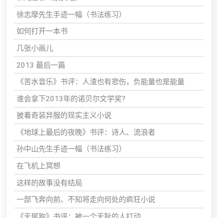
徐志摩先生手迹一幅（书法练习）
如何打开一本书
几张小画儿
2013 最后一篇
《苦水音乐》书评：人渣也有悲伤，负能量也是能量
谁会拿下2013年的诺贝尔文学奖?
披着奇装异服的现实主义小说
《地球上最后的夜晚》书评：诗人、流浪者
孙中山先生手迹一幅（书法练习）
在飞机上冥想
这样的故事没有结局
一部飞奔向前、不知将走向何处的疯狂小说
《无尾狗》书评：被一个无耻的人打动