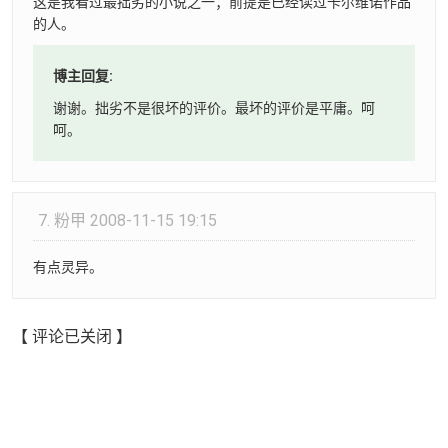
这是我看过最拙劣的小说之一；前提是已经读过卡尔维诺作品
的人。
博主回复:
谢谢。拙劣不是很坏的评价。最坏的评价是平庸。呵
呵。
7.
粉甲
2008-11-15 19:15
有点灵异。
【 评论已关闭 】