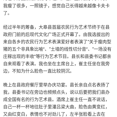
我瘦了很多，一照镜子，感觉自己长得越来越像卡夫卡
了。
经过半年的筹备，大皋县首届农民行为艺术节终于在县
政府门前的后现代文化广场正式开幕了。由我选拔出的
来自各乡的农民行为艺术表演爱好者表演了“关于瘦肉型
猪的五个非具象比喻”、“土墙的线性切分音”、“一场没有
庄稼出现的丰收”等行为艺术节目。县长和县委书记都亲
自来观看了表演。我也坐在主席台上，崔主任坐在我旁
边，不知为什么脸色一直比较阴沉。
晚上在县政府餐厅里举办庆功宴。县长亲自点名表扬了
我，县委书记在旁边也频频点头，说以后要把我们县办
成全国有名的行为艺术县。酒席上崔主任一直不说话，
自己一杯一杯地往肚子里灌吕梁大曲，脸色由黄变红，
又由红变白，表情也不对劲儿了，左半张脸看上去在