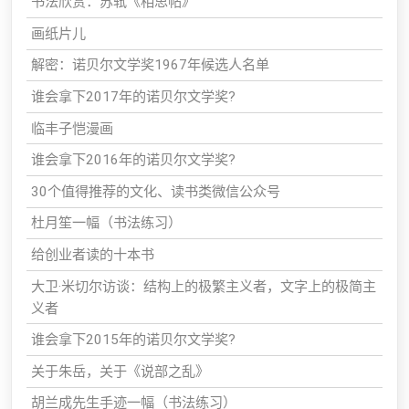
书法欣赏：苏轼《相思帖》
画纸片儿
解密：诺贝尔文学奖1967年候选人名单
谁会拿下2017年的诺贝尔文学奖?
临丰子恺漫画
谁会拿下2016年的诺贝尔文学奖?
30个值得推荐的文化、读书类微信公众号
杜月笙一幅（书法练习）
给创业者读的十本书
大卫·米切尔访谈：结构上的极繁主义者，文字上的极简主
义者
谁会拿下2015年的诺贝尔文学奖?
关于朱岳，关于《说部之乱》
胡兰成先生手迹一幅（书法练习）