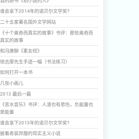
我的新书《刻小说的人》
谁会拿下2014年的诺贝尔文学奖?
二十五家著名国外文学网站
《十个离奇而真实的故事》书评：那些离奇而
真实的故事
和冯唐聊《素女经》
徐志摩先生手迹一幅（书法练习）
如何打开一本书
几张小画儿
2013 最后一篇
《苦水音乐》书评：人渣也有悲伤，负能量也
是能量
谁会拿下2013年的诺贝尔文学奖?
披着奇装异服的现实主义小说