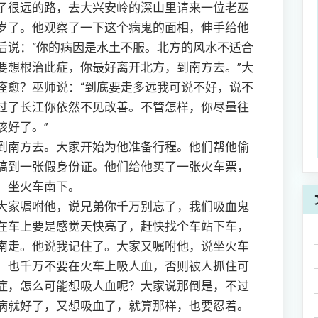
很远的路，去大兴安岭的深山里请来一位老巫
岁了。他观察了一下这个病鬼的面相，伸手给他
后说：“你的病因是水土不服。北方的风水不适合
要想根治此症，你最好离开北方，到南方去。”大
痊愈？巫师说：“到底要走多远我可说不好，说不
过了长江你依然不见改善。不管怎样，你尽量往
该好了。”
南方去。大家开始为他准备行程。他们帮他偷
搞到一张假身份证。他们给他买了一张火车票，
，坐火车南下。
家嘱咐他，说兄弟你千万别忘了，我们吸血鬼
在车上要是感觉天快亮了，赶快找个车站下车，
南走。他说我记住了。大家又嘱咐他，说坐火车
，也千万不要在火车上吸人血，否则被人抓住可
症，怎么可能想吸人血呢？大家说那倒是，不过
病就好了，又想吸血了，就算那样，也要忍着。