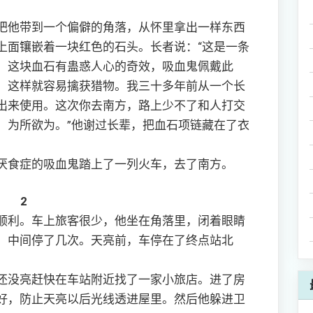
他带到一个偏僻的角落，从怀里拿出一样东西
上面镶嵌着一块红色的石头。长者说：“这是一条
。这块血石有蛊惑人心的奇效，吸血鬼佩戴此
，这样就容易擒获猎物。我三十多年前从一个长
出来使用。这次你去南方，路上少不了和人打交
，为所欲为。”他谢过长辈，把血石项链藏在了衣
食症的吸血鬼踏上了一列火车，去了南方。
2
利。车上旅客很少，他坐在角落里，闭着眼睛
，中间停了几次。天亮前，车停在了终点站北
没亮赶快在车站附近找了一家小旅店。进了房
好，防止天亮以后光线透进屋里。然后他躲进卫