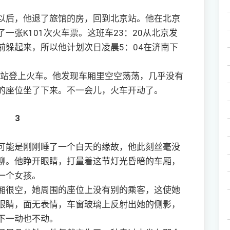
后，他退了旅馆的房，回到北京站。他在北京
一张K101次火车票。这班车23：20从北京发
前躲起来，所以他计划次日凌晨5：04在济南下
站登上火车。他发现车厢里空空荡荡，几乎没有
的座位坐了下来。不一会儿，火车开动了。
3
能是刚刚睡了一个白天的缘故，他此刻丝毫没
聊。他睁开眼睛，打量着这节灯光昏暗的车厢，
一个女孩。
很空，她周围的座位上没有别的乘客，这使她
眼睛，面无表情，车窗玻璃上反射出她的侧影，
下一动也不动。