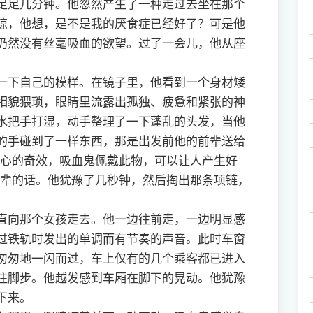
足几分钟。他忽然产生了一种走过去坐在那个
惊，他想，是不是我的厌食症已经好了？可是他
仍然没有丝毫吸血的欲望。过了一会儿，他从座
下自己的模样。在镜子里，他看到一个身材矮
相貌猥琐，眼睛里流露出孤独、疲惫和紧张的神
水把手打湿，动手整理了一下蓬乱的头发，当他
的手碰到了一样东西，那是出发前他的前辈送给
人心的奇效，吸血鬼佩戴此物，可以让人产生好
前辈的话。他犹豫了几秒钟，然后掏出那条项链，
向那个女孩走去。他一边往前走，一边明显感
过铁轨时发出的单调而有节奏的声音。此时车窗
匆匆地一闪而过，车上仅有的几个乘客都已进入
住脚步。他越发感到车厢在脚下的晃动。他犹豫
下来。