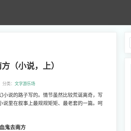
南方（小说，上）
4， 分类：
文字游乐场
幻小说的路子写的。情节虽然比较荒诞离奇，写
小说里在叙事上最规规矩矩、最老套的一篇。呵
血鬼去南方