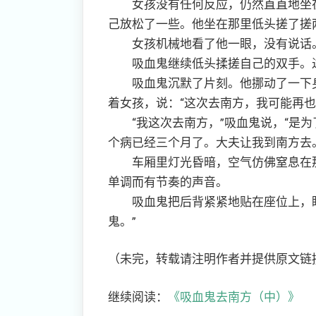
女孩没有任何反应，仍然直直地坐在
己放松了一些。他坐在那里低头搓了搓两
女孩机械地看了他一眼，没有说话
吸血鬼继续低头揉搓自己的双手。过了
吸血鬼沉默了片刻。他挪动了一下身
着女孩，说：“这次去南方，我可能再也
“我这次去南方，”吸血鬼说，“是为
个病已经三个月了。大夫让我到南方去
车厢里灯光昏暗，空气仿佛窒息在那
单调而有节奏的声音。
吸血鬼把后背紧紧地贴在座位上，眼
鬼。”
（未完，转载请注明作者并提供原文链
继续阅读：
《吸血鬼去南方（中）》