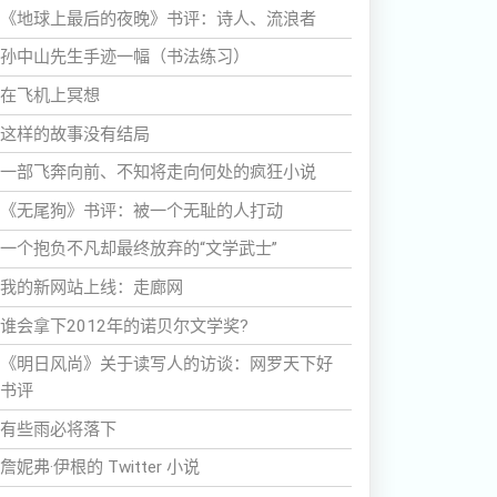
《地球上最后的夜晚》书评：诗人、流浪者
孙中山先生手迹一幅（书法练习）
在飞机上冥想
这样的故事没有结局
一部飞奔向前、不知将走向何处的疯狂小说
《无尾狗》书评：被一个无耻的人打动
一个抱负不凡却最终放弃的“文学武士”
我的新网站上线：走廊网
谁会拿下2012年的诺贝尔文学奖?
《明日风尚》关于读写人的访谈：网罗天下好
书评
有些雨必将落下
詹妮弗·伊根的 Twitter 小说