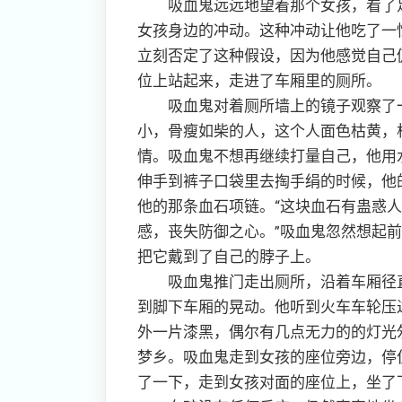
吸血鬼远远地望着那个女孩，看了足
女孩身边的冲动。这种冲动让他吃了一
立刻否定了这种假设，因为他感觉自己
位上站起来，走进了车厢里的厕所。
吸血鬼对着厕所墙上的镜子观察了一
小，骨瘦如柴的人，这个人面色枯黄，
情。吸血鬼不想再继续打量自己，他用
伸手到裤子口袋里去掏手绢的时候，他
他的那条血石项链。“这块血石有蛊惑
感，丧失防御之心。”吸血鬼忽然想起
把它戴到了自己的脖子上。
吸血鬼推门走出厕所，沿着车厢径直
到脚下车厢的晃动。他听到火车车轮压
外一片漆黑，偶尔有几点无力的的灯光
梦乡。吸血鬼走到女孩的座位旁边，停
了一下，走到女孩对面的座位上，坐了