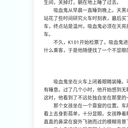
生间，关掉灯，躺在地上睡了过去。
吸血鬼从早晨一直睡到晚上。天黑以
站花了些时间研究火车时刻表，最后买了
车，终点站是温州，吸血鬼必须在天亮
车。
不久，K101开始检票了，吸血鬼进
什么乘客，于是他随便找了一个不显眼
吸血鬼坐在火车上闭着眼睛装睡。可
有睡意。过了几个小时，他开始感到无
这时，他看到了不远处独自坐在那里的
那个女孩坐在一个靠窗的位置。车厢
看上去身影孤单，十分显眼。女孩睁着
直直的鼻梁在窗外飞驰而过的模糊背景