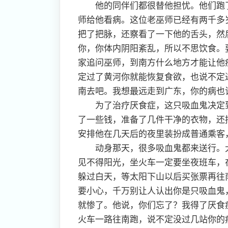
他的同伴们都很替他担忧。他们跑了
师给他看病。这位老巫师已经有两千多
把了把脉，还察看了一下他的舌头，然
你，你体内阴阳紊乱，所以不思饮食。
家追问巫师，到南方什么地方才能让他
定过了黄河你就能恢复食欲，也说不定
南去吧。我想最远走到广东，你的病也
为了治疗厌食症，这只吸血鬼决定到
了一些钱，准备了几件干净的衣物，还
安排他在几天后的夜里装扮成普通乘客
动身那天，很多吸血鬼都来送行。大
见不得阳光，坐火车一定要坐夜班车，
躲过白天，等太阳下山以后买张票再往
要小心，千万别让人认出你是只吸血鬼
就惨了。他说，你们忘了？我得了厌食
火车一路往南跑，说不定没过几站你的