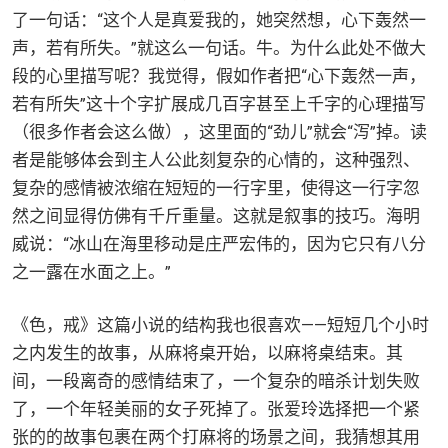
了一句话：“这个人是真爱我的，她突然想，心下轰然一
声，若有所失。”就这么一句话。牛。为什么此处不做大
段的心里描写呢？我觉得，假如作者把“心下轰然一声，
若有所失”这十个字扩展成几百字甚至上千字的心理描写
（很多作者会这么做），这里面的“劲儿”就会“泻”掉。读
者是能够体会到主人公此刻复杂的心情的，这种强烈、
复杂的感情被浓缩在短短的一行字里，使得这一行字忽
然之间显得仿佛有千斤重量。这就是叙事的技巧。海明
威说：“冰山在海里移动是庄严宏伟的，因为它只有八分
之一露在水面之上。”
《色，戒》这篇小说的结构我也很喜欢——短短几个小时
之内发生的故事，从麻将桌开始，以麻将桌结束。其
间，一段离奇的感情结束了，一个复杂的暗杀计划失败
了，一个年轻美丽的女子死掉了。张爱玲选择把一个紧
张的的故事包裹在两个打麻将的场景之间，我猜想其用