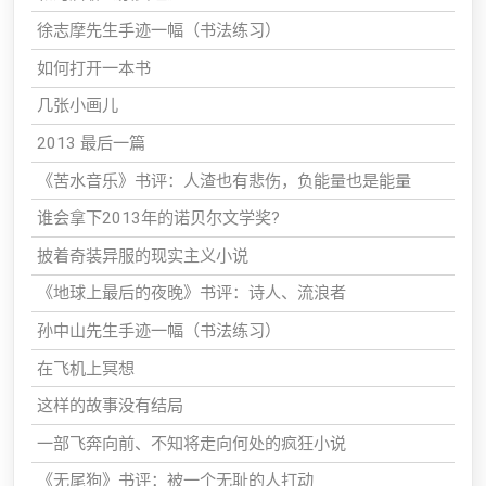
徐志摩先生手迹一幅（书法练习）
如何打开一本书
几张小画儿
2013 最后一篇
《苦水音乐》书评：人渣也有悲伤，负能量也是能量
谁会拿下2013年的诺贝尔文学奖?
披着奇装异服的现实主义小说
《地球上最后的夜晚》书评：诗人、流浪者
孙中山先生手迹一幅（书法练习）
在飞机上冥想
这样的故事没有结局
一部飞奔向前、不知将走向何处的疯狂小说
《无尾狗》书评：被一个无耻的人打动