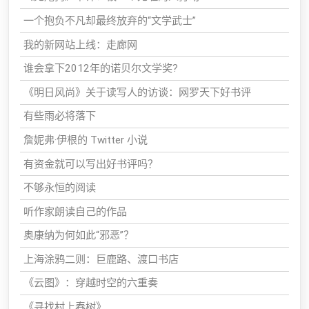
一个抱负不凡却最终放弃的“文学武士”
我的新网站上线：走廊网
谁会拿下2012年的诺贝尔文学奖?
《明日风尚》关于读写人的访谈：网罗天下好书评
有些雨必将落下
詹妮弗·伊根的 Twitter 小说
有资金就可以写出好书评吗？
不够永恒的阅读
听作家朗读自己的作品
奥康纳为何如此“邪恶”？
上海涂鸦二则：巨鹿路、渡口书店
《云图》：穿越时空的六重奏
《寻找村上春树》