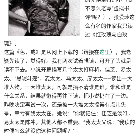
不怎么老写“虚拟书
评”呢？），张爱玲这
么有名的作家我只读
过《红玫瑰与白玫
瑰》。
这篇《色，戒》是从网上下载的（链接在
这里
），我老
婆先读了，觉得好。我有两次试着想读，可开了头就是
读不下去。小说开篇描写几个太太打麻将，佳芝、易太
太、“黑呢斗篷”、麦太太、马太太、廖太太——读出一大
堆人物，一大堆太太，可就是搞不清谁是谁，谁和谁是
什么关系，结果就懒得再往下读，把小说扔在了一边。
昨晚决定再试一次，还是被一大堆太太搞得有点儿头
晕，幸亏有我太太在，她说：“你就记住：佳芝是汤唯，
易太太是陈冲，其他人都不重要。”我太太又说：“我读的
时候怎么就没你这种问题呢？”