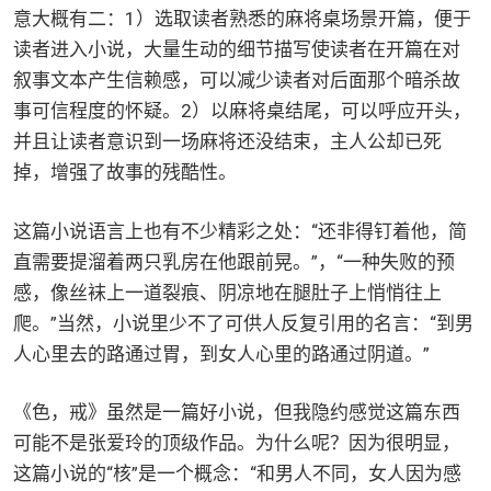
意大概有二：1）选取读者熟悉的麻将桌场景开篇，便于
读者进入小说，大量生动的细节描写使读者在开篇在对
叙事文本产生信赖感，可以减少读者对后面那个暗杀故
事可信程度的怀疑。2）以麻将桌结尾，可以呼应开头，
并且让读者意识到一场麻将还没结束，主人公却已死
掉，增强了故事的残酷性。
这篇小说语言上也有不少精彩之处：“还非得钉着他，简
直需要提溜着两只乳房在他跟前晃。”，“一种失败的预
感，像丝袜上一道裂痕、阴凉地在腿肚子上悄悄往上
爬。”当然，小说里少不了可供人反复引用的名言：“到男
人心里去的路通过胃，到女人心里的路通过阴道。”
《色，戒》虽然是一篇好小说，但我隐约感觉这篇东西
可能不是张爱玲的顶级作品。为什么呢？因为很明显，
这篇小说的“核”是一个概念：“和男人不同，女人因为感