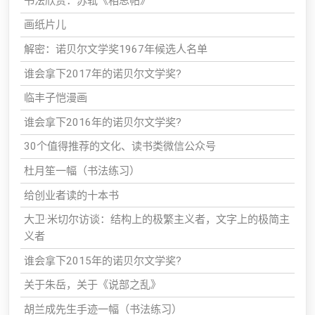
书法欣赏：苏轼《相思帖》
画纸片儿
解密：诺贝尔文学奖1967年候选人名单
谁会拿下2017年的诺贝尔文学奖?
临丰子恺漫画
谁会拿下2016年的诺贝尔文学奖?
30个值得推荐的文化、读书类微信公众号
杜月笙一幅（书法练习）
给创业者读的十本书
大卫·米切尔访谈：结构上的极繁主义者，文字上的极简主
义者
谁会拿下2015年的诺贝尔文学奖?
关于朱岳，关于《说部之乱》
胡兰成先生手迹一幅（书法练习）