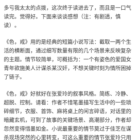
多亏我太太的点拨，这次终于读进去了，而且是一口气
读完。觉得好。下面来谈谈感想（注：有剧透，慎
读）。
《色，戒》用的是经典的短篇小说写法：截取一两个生
活的横断面，通过细写数量有限的几个场景来反映复杂
的主题。情节较简单，可概括为：一个有姿色的爱国女
青年欲施美人计谋杀某汉奸，不想关键时刻为情所困掉
了链子。
《色，戒》好就好在张爱玲的叙事风格。简练、冷静、
超脱、控制。请看：作者不惜笔墨描写生活中的一些琐
碎细节，衣服、首饰、麻将桌上的闲言碎语，对话里的
暗藏玄机，可到了故事的关键场景、高潮部分，作者却
忽然变得惜墨如金。小说最重要的情节莫过于佳芝在谋
杀现场突然的心里转变，可这么重要的情节张爱玲只用