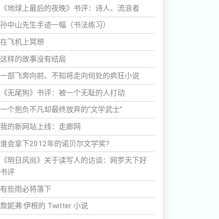
《地球上最后的夜晚》书评：诗人、流浪者
孙中山先生手迹一幅（书法练习）
在飞机上冥想
这样的故事没有结局
一部飞奔向前、不知将走向何处的疯狂小说
《无尾狗》书评：被一个无耻的人打动
一个抱负不凡却最终放弃的“文学武士”
我的新网站上线：走廊网
谁会拿下2012年的诺贝尔文学奖?
《明日风尚》关于读写人的访谈：网罗天下好
书评
有些雨必将落下
詹妮弗·伊根的 Twitter 小说