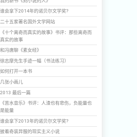
我的新书《刻小说的人》
谁会拿下2014年的诺贝尔文学奖?
二十五家著名国外文学网站
《十个离奇而真实的故事》书评：那些离奇而
真实的故事
和冯唐聊《素女经》
徐志摩先生手迹一幅（书法练习）
如何打开一本书
几张小画儿
2013 最后一篇
《苦水音乐》书评：人渣也有悲伤，负能量也
是能量
谁会拿下2013年的诺贝尔文学奖?
披着奇装异服的现实主义小说