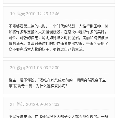
19.
高天
2010-12-29 17:46
不能够看第二遍的电影，一个时代的悲剧，人性得到压抑，恍
如将许多珍宝投入火灾慢慢烧毁，在恶火中烧掉许多的美好。
可怜、可敬的佳芝，聪明如她陷入时代泥沼，美丽和纯洁被廉
价的消灭。导演对恶时代的始作俑者提出控诉，告诉今天的民
众不要充当大人物的棋子，尽管过自己的生活。
20.
筱雨
2011-05-03 22:00
楼主，我不懂诶，“汤唯在刺杀成功前的一瞬间突然改变了主
意”使功亏一篑，为什么这样安排呢？
21.
路过
2012-09-04 21:03
不是导演安排，在那种情况下大部分女人都会那么做的。一群