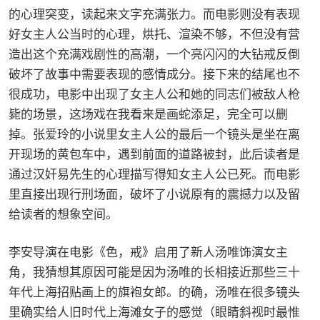
的心理突变，读起来文字充满张力。而电影则没有表现
好女主人公当时的心理，烘托、渲染不够，不但没有营
造出这个充满戏剧性的高潮，一个亮闪闪的大钻戒反倒
破坏了故事中需要表现的感情成分。接下来的结尾也不
很成功，电影中出现了女主人公和她的同志们被敌人枪
毙的场景，这场戏在我看来是画蛇添足，完全可以删
掉。张爱玲的小说里女主人公的最后一个镜头是坐在离
开现场的黄包车中，遇到前面的道路被封，此后读者是
通过汉奸易先生的心理描写得知女主人公已死。而电影
里直接出现行刑场面，破坏了小说原有的震撼力以及留
给读者的想象空间。
李安导演在电影《色，戒》启用了新人汤唯饰演女主
角，我猜想其原因可能是因为汤唯的长相接近那些三十
年代上海招贴画上的旗袍女郎。的确，汤唯在很多镜头
里确实给人旧时代上海滩女子的感觉（眼睛斜视时最惟