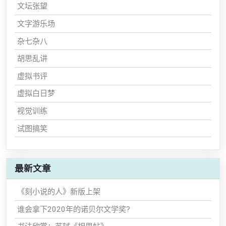
文坛张望
文字游乐场
杂七杂八
胡思乱讲
虚拟书评
虚拟白日梦
视觉训练
试图搞笑
最新文章
《刻小说的人》新版上架
谁会拿下2020年的诺贝尔文学奖?