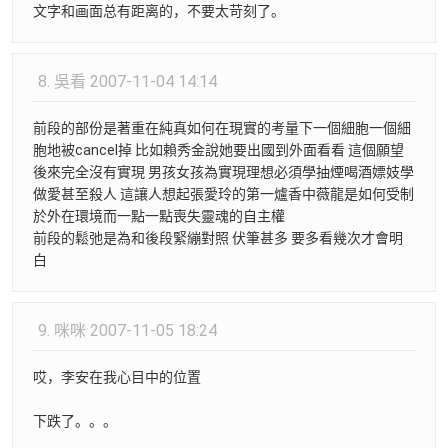
文字和画面总有距离的，不要太苛刻了。
8.
吳看
2007-11-04 14:14
前段的部份是著重在純真如何在現實的考量下一個細胞一個細
胞地被cancel掉 比如賴秀金說她要出國到外面看看 這個願望
後來完全沒有實現 男孩女孩為實現理想必須學抽煙喝酒嫖妓學
做愛甚至殺人 這讓人想起張愛玲的第一爐香中薇龍是如何受制
於外在環境而一點一點喪失靈魂的自主權
前段的鬆弛是為和後段緊繃對照 伏筆甚多 要多看幾次才會明
白
9.
咪咪
2007-11-05 18:24
哎，李安在我心目中的位置
下跌了。。。