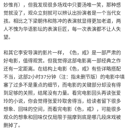
妙惟肖），但我发现很多场戏中只要汤唯一笑，那种感
觉就没了，观众立刻就可以辨认出扮演者是一个当代女
孩。相比之下梁朝伟和陈冲的表演就显得更加老道，两
人不愧为华语影坛的表演巨匠，每一次表演都不让人失
望。
和其它李安导演的影片一样，《色，戒》是一部严肃的
好电影，值得观赏。但我觉得这部电影离一部经典之作
还有一定距离。在结构上电影《色，戒》有些详略搭配
不当，这部2小时37分钟（注：指未删节版）的电影中填
塞了过多不是重点的细节，而电影的关键部分却没有得
到足够的关照，结尾没有力量。看完电影回头再读张爱
玲的小说，你会觉得张爱玲取舍得当，给读者留下很多
想象、回味的空间，而看完电影《色，戒》，可能很多
观众的想象和回味仅仅局限于揣摩到底是哪几段床戏被
删掉了。