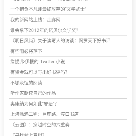
一个抱负不凡却最终放弃的“文学武士”
我的新网站上线：走廊网
谁会拿下2012年的诺贝尔文学奖?
《明日风尚》关于读写人的访谈：网罗天下好书评
有些雨必将落下
詹妮弗·伊根的 Twitter 小说
有资金就可以写出好书评吗？
不够永恒的阅读
听作家朗读自己的作品
奥康纳为何如此“邪恶”？
上海涂鸦二则：巨鹿路、渡口书店
《云图》：穿越时空的六重奏
《寻找村上春树》