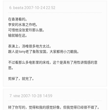
6.
beata
2007-10-24 22:52
在香港看的。
李安的水准之作吧。
可惜他没张爱玲那么狠。
输就输在这。
表演上，汤唯很多地方太过。
跟人说tony老了象陈宝国，大家都用小刀戳我。
不过看那么多电影里的床戏，这个是真有了用性讲情感的意
思。
剪掉了，就完了。
7.
vine
2007-10-28 14:59
转了你写的，觉得和我的感觉好像，但我觉得已经很不错了。