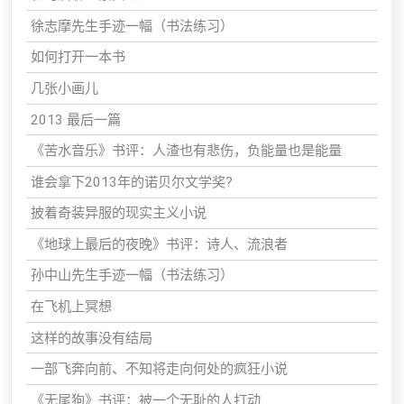
徐志摩先生手迹一幅（书法练习）
如何打开一本书
几张小画儿
2013 最后一篇
《苦水音乐》书评：人渣也有悲伤，负能量也是能量
谁会拿下2013年的诺贝尔文学奖?
披着奇装异服的现实主义小说
《地球上最后的夜晚》书评：诗人、流浪者
孙中山先生手迹一幅（书法练习）
在飞机上冥想
这样的故事没有结局
一部飞奔向前、不知将走向何处的疯狂小说
《无尾狗》书评：被一个无耻的人打动