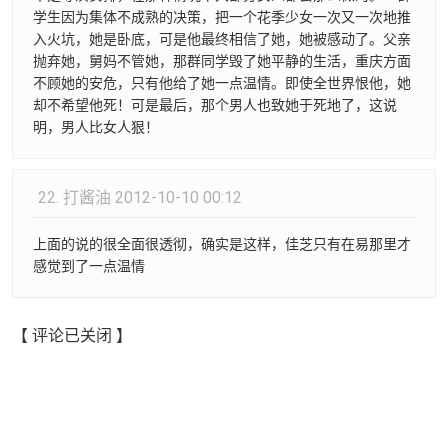
学生因为集体不成熟的决策，把一个花季少女一次又一次地推
入火坑，她是卧底，可是他最终相信了她，她被感动了。父亲
抛弃她，舅妈不管她，那群同学毁了她平静的生活，重庆方面
不顾她的安危，只有他给了她一点温情。即使全世界恨他，她
却不希望他死！可是最后，那个男人也致她于死地了，这说
明，男人比女人狠！
22.
打酱油
2012-10-10 00:12
上面的说的很全面很透彻，确实是这样，佳芝只有在易那里才
感觉到了一点温情
【 评论已关闭 】