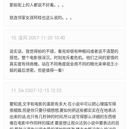
那些街上的人都说不好看。。。
就连邻家女孩阿桂也这么说的。。。
10.
凌风
2007-11-20 10:40
说实话，我觉得拍的不错，看完却很有种郁闷或者说不清楚的
感觉。整个电影很深沉，时刻充斥着危机。他们之间的爱情的
真实度有待商榷。站在不同角度就会用不同的眼光来审视王小
姐的最后泄密。但是值得一看！
11.
SA
2007-12-15 12:33
要知道,文字和电影的差距有多大.在小说中可以把心理描写得
很细致,但是你只要仔细想想,要如何把这些都实实在在地表达
出来的话,也只有几秒钟的时间,所以说写得那么详细的东西很
难在电影中作同样的描述.要是想让观众达到小说中要表达的目