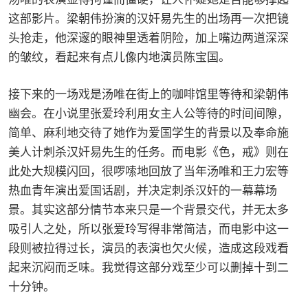
这部影片。梁朝伟扮演的汉奸易先生的出场再一次把镜
头抢走，他深邃的眼神里透着阴险，加上嘴边两道深深
的皱纹，看起来有点儿像内地演员陈宝国。
接下来的一场戏是汤唯在街上的咖啡馆里等待和梁朝伟
幽会。在小说里张爱玲利用女主人公等待的时间间隙，
简单、麻利地交待了她作为爱国学生的背景以及奉命施
美人计刺杀汉奸易先生的任务。而电影《色，戒》则在
此处大规模闪回，很啰嗦地回放了当年汤唯和王力宏等
热血青年演出爱国话剧，并决定刺杀汉奸的一幕幕场
景。其实这部分情节本来只是一个背景交代，并无太多
吸引人之处，所以张爱玲写得非常简洁，而电影中这一
段则被拉得过长，演员的表演也欠火候，造成这段戏看
起来沉闷而乏味。我觉得这部分戏至少可以删掉十到二
十分钟。