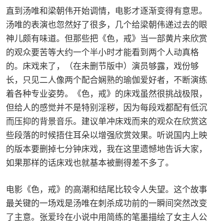
直到汤唯和梁朝伟开始调情，电影才逐渐变得有意思。
汤唯的表演也忽然好了很多，几个给梁朝伟递过去的眼
神儿颇有味道。但那些把《色，戒》当一部黄片来欣赏
的观众要苦等大约一个半小时才能看到两个人动真格
的。床戏来了，（在未删节版中）演员够露，戏份够
长，只见二人像两个配合娴熟的瑜伽爱好者，不断演练
着各种专业姿势。《色，戒》的床戏虽然很挑战极限，
但给人的感觉并不是特别淫秽，因为每段戏都配有低沉
而压抑的背景音乐。建议单冲床戏而来的观众在欣赏这
些段落的时候捂住耳朵以增强欣赏效果。听说国内上映
的版本要删掉七分钟床戏，我在这里遗憾地告诉大家，
如果那样的话床戏也就基本被删得差不多了。
电影《色，戒》的高潮和结尾比较令人失望。这个故事
最关键的一场戏是汤唯在刺杀成功前的一瞬间突然改变
了主意。张爱玲在小说中用简练的笔墨描绘了女主人公