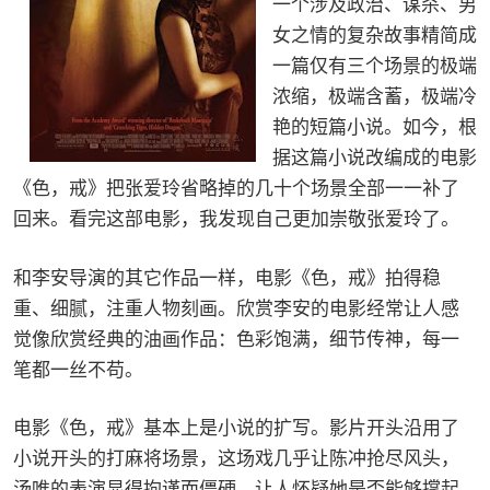
一个涉及政治、谋杀、男
女之情的复杂故事精简成
一篇仅有三个场景的极端
浓缩，极端含蓄，极端冷
艳的短篇小说。如今，根
据这篇小说改编成的电影
《色，戒》把张爱玲省略掉的几十个场景全部一一补了
回来。看完这部电影，我发现自己更加崇敬张爱玲了。
和李安导演的其它作品一样，电影《色，戒》拍得稳
重、细腻，注重人物刻画。欣赏李安的电影经常让人感
觉像欣赏经典的油画作品：色彩饱满，细节传神，每一
笔都一丝不苟。
电影《色，戒》基本上是小说的扩写。影片开头沿用了
小说开头的打麻将场景，这场戏几乎让陈冲抢尽风头，
汤唯的表演显得拘谨而僵硬，让人怀疑她是否能够撑起