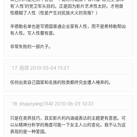
有‘人性’的党卫军头目的。正是因为影片艺术性太好。才用兽
性模糊了人性（性爱产生对民族大义的背叛？）
辛德勒名单也是写德国普通企业家有人性，而不是希特勒帮凶
有人性。写人性要有度。
非常失败的一部片子。
17.
雨荷
2010-05-04 15:37
任何出卖自己国家和名族的败类都终究会遭人唾弃的。
18.
shujunyang1943
2010-06-29 10:33
只是在卖弄技巧，其实影片的内涵或表达的主题更有意思。可
以从精神分析学的角度可能一下女主人公的变化。我不认为这
表现的是一种爱国。