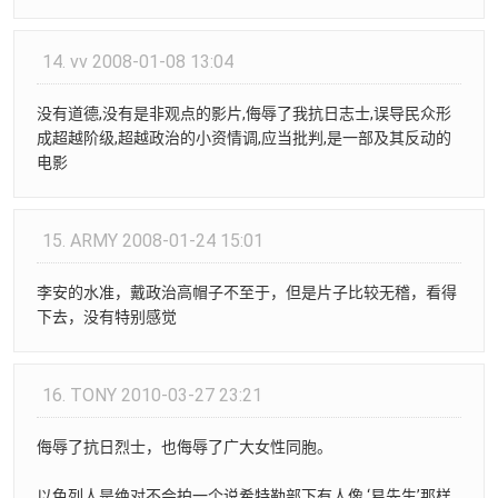
14.
vv
2008-01-08 13:04
没有道德,没有是非观点的影片,侮辱了我抗日志士,误导民众形
成超越阶级,超越政治的小资情调,应当批判,是一部及其反动的
电影
15.
ARMY
2008-01-24 15:01
李安的水准，戴政治高帽子不至于，但是片子比较无稽，看得
下去，没有特别感觉
16.
TONY
2010-03-27 23:21
侮辱了抗日烈士，也侮辱了广大女性同胞。
以色列人是绝对不会拍一个说希特勒部下有人像 ‘易先生’那样