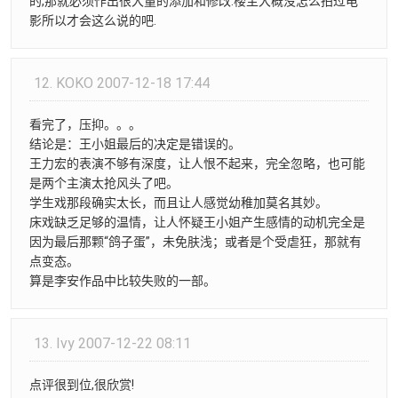
的,那就必须作出很大量的添加和修改.楼主大概没怎么拍过电
影所以才会这么说的吧.
12.
KOKO
2007-12-18 17:44
看完了，压抑。。。
结论是：王小姐最后的决定是错误的。
王力宏的表演不够有深度，让人恨不起来，完全忽略，也可能
是两个主演太抢风头了吧。
学生戏那段确实太长，而且让人感觉幼稚加莫名其妙。
床戏缺乏足够的温情，让人怀疑王小姐产生感情的动机完全是
因为最后那颗“鸽子蛋”，未免肤浅；或者是个受虐狂，那就有
点变态。
算是李安作品中比较失败的一部。
13.
Ivy
2007-12-22 08:11
点评很到位,很欣赏!