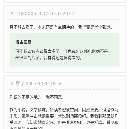
2.
QQSXXXR
2007-10-07 20:07
真不想去看了，本来还是有点期待的，我毕竟是半个张迷。
博主回复:
可能我谈缺点谈得太多了。《色戒》这部电影绝不是一
部很差的片子。我觉得还是值得看的。
3.
算了
2007-10-11 09:59
你说的不足的地方，我不同意。
作为小说，文字精炼，给读者想象空间，固然重要。但是作为
电影，视觉冲击就很重要。就说刑场那段吧。我看到那里就几
乎流泪。我知道她肯定死，但是看着她死，更是折磨。看见和
不看见是不一样的！