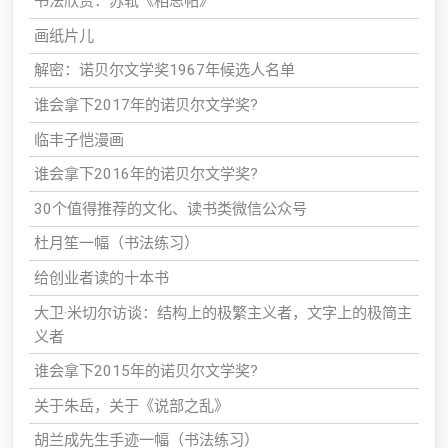
书法欣赏：苏轼《相思帖》
画纸片儿
解密：诺贝尔文学奖1967年候选人名单
谁会拿下2017年的诺贝尔文学奖?
临丰子恺漫画
谁会拿下2016年的诺贝尔文学奖?
30个值得推荐的文化、读书类微信公众号
杜月笙一幅（书法练习）
给创业者读的十本书
大卫·米切尔访谈：结构上的极繁主义者，文字上的极简主
义者
谁会拿下2015年的诺贝尔文学奖?
关于朱岳，关于《说部之乱》
胡兰成先生手迹一幅（书法练习）