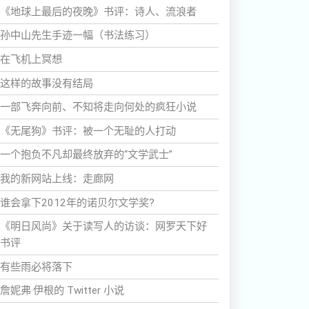
《地球上最后的夜晚》书评：诗人、流浪者
孙中山先生手迹一幅（书法练习）
在飞机上冥想
这样的故事没有结局
一部飞奔向前、不知将走向何处的疯狂小说
《无尾狗》书评：被一个无耻的人打动
一个抱负不凡却最终放弃的“文学武士”
我的新网站上线：走廊网
谁会拿下2012年的诺贝尔文学奖?
《明日风尚》关于读写人的访谈：网罗天下好
书评
有些雨必将落下
詹妮弗·伊根的 Twitter 小说