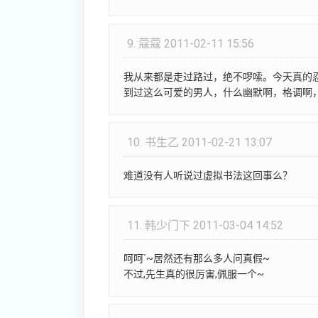
9.
蔻蔻
2011-02-11 15:56
我从来都是走过路过，绝不啰嗦。今天真的
到过这么可爱的男人，什么幽默啊，格调啊
10.
书生乙
2011-02-21 13:07
难道没有人听说过虚拟书法这回事么？
11.
韩少门下
2011-03-04 14:52
呵呵`~居然还有那么多人问真假~
不过,先生真的很厉害,佩服一个~