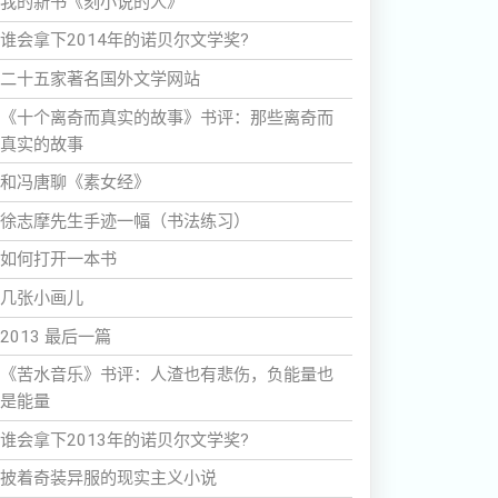
我的新书《刻小说的人》
谁会拿下2014年的诺贝尔文学奖?
二十五家著名国外文学网站
《十个离奇而真实的故事》书评：那些离奇而
真实的故事
和冯唐聊《素女经》
徐志摩先生手迹一幅（书法练习）
如何打开一本书
几张小画儿
2013 最后一篇
《苦水音乐》书评：人渣也有悲伤，负能量也
是能量
谁会拿下2013年的诺贝尔文学奖?
披着奇装异服的现实主义小说