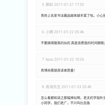
5.
蝌蚪
2011-01-21 17:30
贵府上名家书法藏品越来越丰富了哈。小心
6.
小腾
2011-01-22 05:46
不要搞得跟真的似的 真是浪费我的时间跟精
7.
hpus
2011-01-22 10:26
贵博尚需提高读者质量！
8.
南海先生
2011-01-23 20:46
怎么看都和适之那幅神似啊，老夫的字拙朴
小同学，我们老广，不兴叫比目鱼