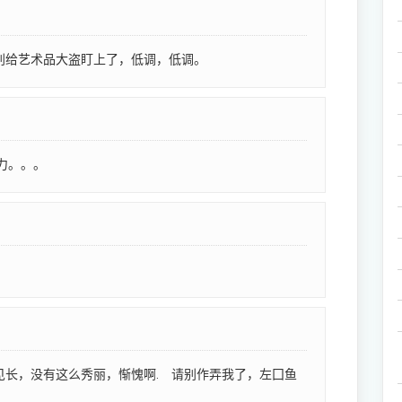
别给艺术品大盗盯上了，低调，低调。
力。。。
见长，没有这么秀丽，惭愧啊. 请别作弄我了，左囗鱼